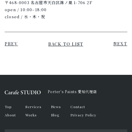
〒468-0003 名古屋市天白区鴻ノ巣 1-706 2F
open / 10:00–18:00
closed / 水・木・祝
BACK TO LIST
PREV
NEXT
Porter’s Paints 愛知代理店
Top
Services
News
Contact
About
Works
Blog
Privacy Policy