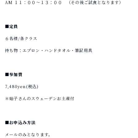
AM １１：００〜１３：００ （その後ご試食となります）
■定員
６名様/各クラス
持ち物：エプロン・ハンドタオル・筆記用具
■参加費
7,480yen(税込)
＊始子さんのスウェーデンお土産付
■お申込み方法
メールのみとなります。