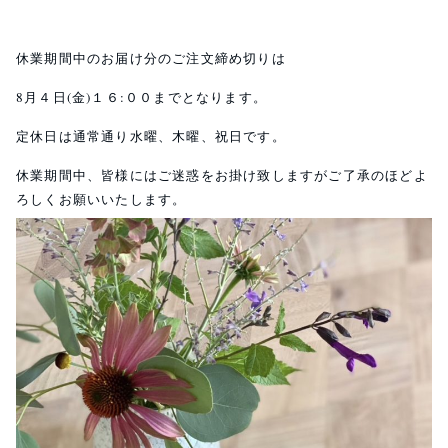
⁡
休業期間中のお届け分のご注文締め切りは
8月４日(金)１６:００までとなります。
定休日は通常通り水曜、木曜、祝日です。
休業期間中、皆様にはご迷惑をお掛け致しますがご了承のほどよ
ろしくお願いいたします。